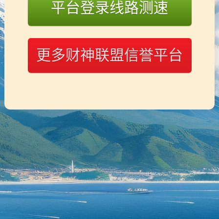
平台登录线路测速
品展示十二
产品展示十一
品展示八
产品展示七
更多财神联盟信誉平台
品展示四
产品展示三